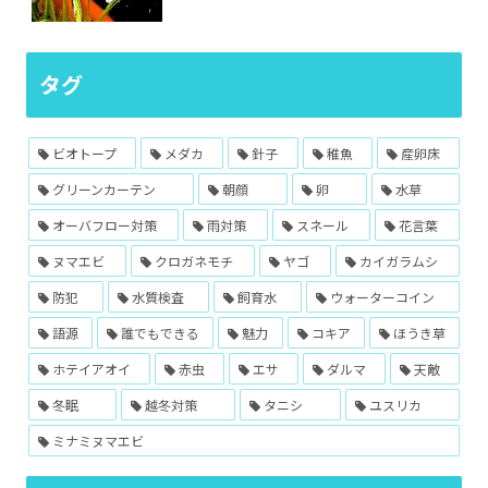
タグ
ビオトープ
メダカ
針子
稚魚
産卵床
グリーンカーテン
朝顔
卵
水草
オーバフロー対策
雨対策
スネール
花言葉
ヌマエビ
クロガネモチ
ヤゴ
カイガラムシ
防犯
水質検査
飼育水
ウォーターコイン
語源
誰でもできる
魅力
コキア
ほうき草
ホテイアオイ
赤虫
エサ
ダルマ
天敵
冬眠
越冬対策
タニシ
ユスリカ
ミナミヌマエビ