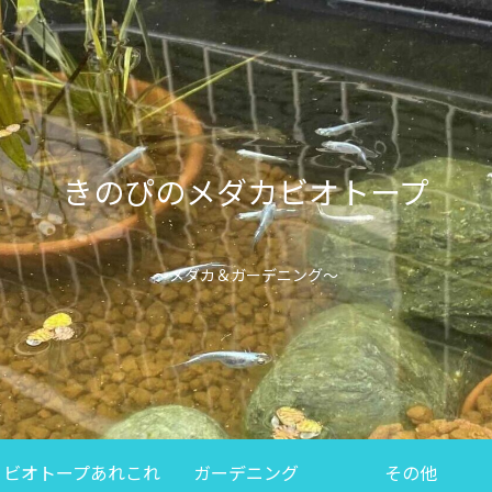
きのぴのメダカビオトープ
～メダカ＆ガーデニング～
ビオトープあれこれ
ガーデニング
その他