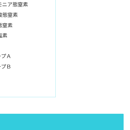
モニア態窒素
酸態窒素
態窒素
塩素
ープＡ
ープＢ