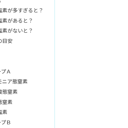
塩素が多すぎると？
塩素があると？
塩素がないと？
の目安
ープＡ
モニア態窒素
酸態窒素
態窒素
塩素
ープＢ