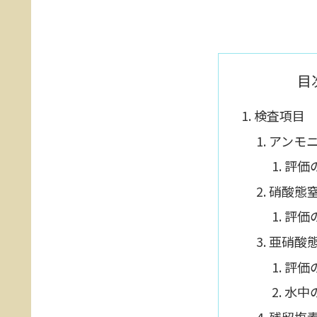
目
検査項目
アンモ
評価
硝酸態
評価
亜硝酸
評価
水中
残留塩