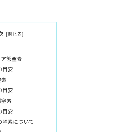
次
ニア態窒素
の目安
窒素
の目安
態窒素
の目安
の窒素について
素