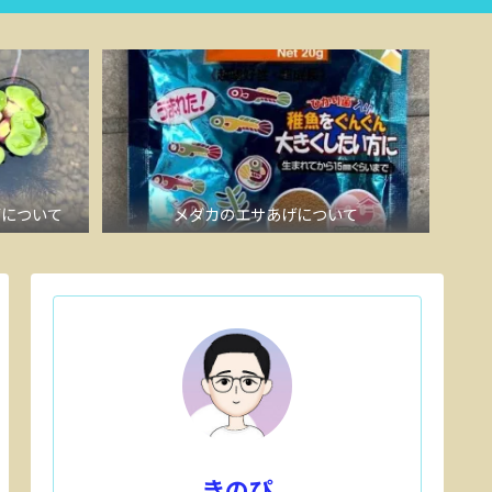
草について
メダカのエサあげについて
きのぴ