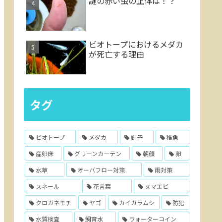
謎の赤い虫の正体は！？
ビオトープにおけるメダカ
が死亡する理由
タグ
ビオトープ
メダカ
針子
稚魚
産卵床
グリーンカーテン
朝顔
卵
水草
オーバフロー対策
雨対策
スネール
花言葉
ヌマエビ
クロガネモチ
ヤゴ
カイガラムシ
防犯
水質検査
飼育水
ウォーターコイン